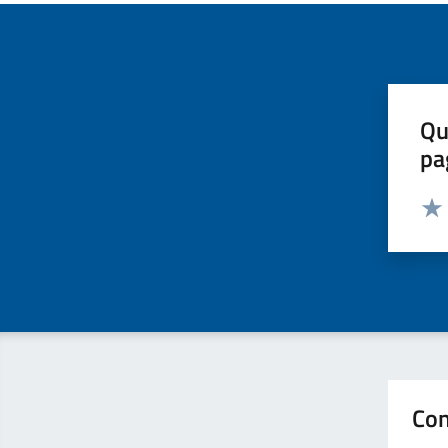
Qu
pa
Valut
Valu
Con