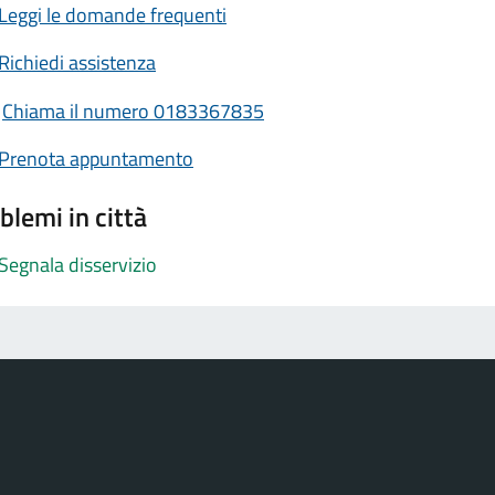
Leggi le domande frequenti
Richiedi assistenza
Chiama il numero 0183367835
Prenota appuntamento
blemi in città
Segnala disservizio