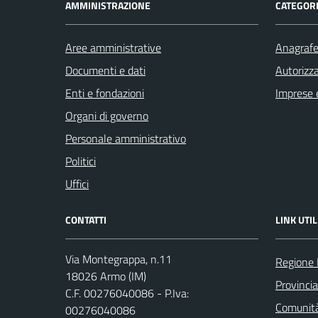
AMMINISTRAZIONE
CATEGORI
Aree amministrative
Anagrafe 
Documenti e dati
Autorizza
Enti e fondazioni
Imprese 
Organi di governo
Personale amministrativo
Politici
Uffici
CONTATTI
LINK UTIL
Via Montegrappa, n.11
Regione 
18026 Armo (IM)
Provincia
C.F. 00276040086 - P.Iva:
Comunità
00276040086