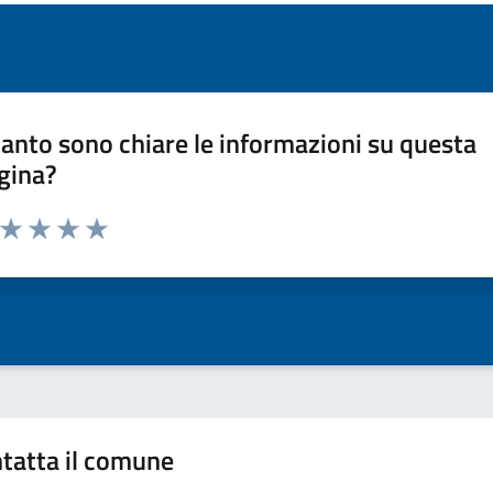
anto sono chiare le informazioni su questa
gina?
a da 1 a 5 stelle la pagina
ta 1 stelle su 5
Valuta 2 stelle su 5
Valuta 3 stelle su 5
Valuta 4 stelle su 5
Valuta 5 stelle su 5
tatta il comune