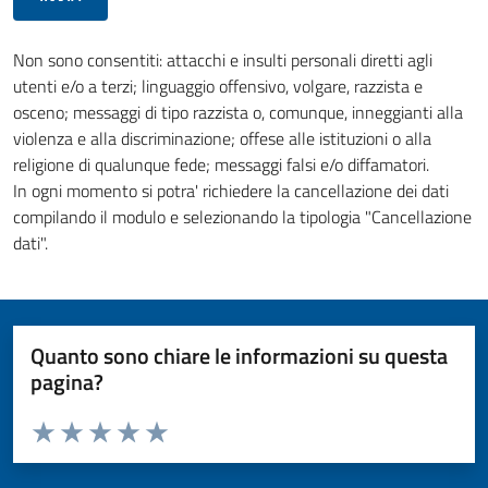
Non sono consentiti: attacchi e insulti personali diretti agli
utenti e/o a terzi; linguaggio offensivo, volgare, razzista e
osceno; messaggi di tipo razzista o, comunque, inneggianti alla
violenza e alla discriminazione; offese alle istituzioni o alla
religione di qualunque fede; messaggi falsi e/o diffamatori.
In ogni momento si potra' richiedere la cancellazione dei dati
compilando il modulo e selezionando la tipologia "Cancellazione
dati".
Quanto sono chiare le informazioni su questa
pagina?
Valuta da 1 a 5 stelle la pagina
Valuta 1 stelle su 5
Valuta 2 stelle su 5
Valuta 3 stelle su 5
Valuta 4 stelle su 5
Valuta 5 stelle su 5