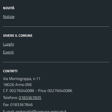
NOVITÀ
Notizie
VIVERE IL COMUNE
Luoghi
Eventi
CONTATTI
Via Montegrappa, n.11
18026 Armo (IM)
C.F. 00276040086 - P.Iva: 00276040086
Telefono:
0183367835
Fax: 0183367846
E-mail: