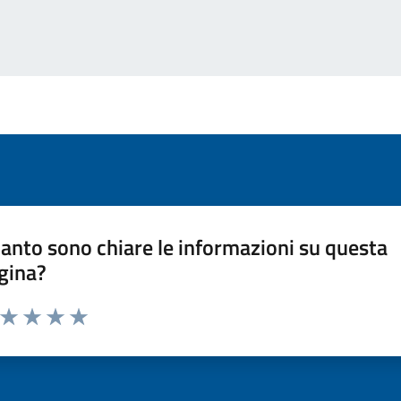
anto sono chiare le informazioni su questa
gina?
a da 1 a 5 stelle la pagina
ta 1 stelle su 5
Valuta 2 stelle su 5
Valuta 3 stelle su 5
Valuta 4 stelle su 5
Valuta 5 stelle su 5