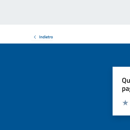
Indietro
Qu
pa
Valut
Valu