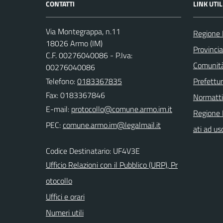
CONTATTI
LINK UTIL
Via Montegrappa, n.11
Regione 
18026 Armo (IM)
Provincia
C.F. 00276040086 - P.Iva:
Comunità
00276040086
Telefono:
0183367835
Prefettur
Fax: 0183367846
Normatt
E-mail:
Regione 
PEC:
ati ad us
Codice Destinatario: UF4V3E
Ufficio Relazioni con il Pubblico (URP), Pr
otocollo
Uffici e orari
Numeri utili