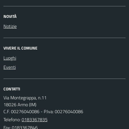
NOVITÀ
Notizie
VIVERE IL COMUNE
Luoghi
Eventi
CONTATTI
Via Montegrappa, n.11
18026 Armo (IM)
C.F. 00276040086 - P.Iva: 00276040086
Telefono:
0183367835
Fax: 0183367846