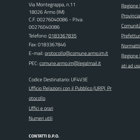
Via Montegrappa, n.11
Regione 
18026 Armo (IM)
Provincia
C.F. 00276040086 - P.Iva:
Comunità
00276040086
Telefono:
0183367835
Prefettur
Fax: 0183367846
Normatt
E-mail:
Regione 
PEC:
ati ad us
Codice Destinatario: UF4V3E
Ufficio Relazioni con il Pubblico (URP), Pr
otocollo
Uffici e orari
Numeri utili
CONTATTI D.P.O.