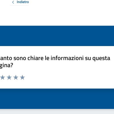
Indietro
anto sono chiare le informazioni su questa
gina?
a da 1 a 5 stelle la pagina
ta 1 stelle su 5
Valuta 2 stelle su 5
Valuta 3 stelle su 5
Valuta 4 stelle su 5
Valuta 5 stelle su 5