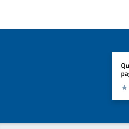
Qu
pa
Valut
Valu