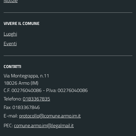
Notizie
VIVERE IL COMUNE
Luoghi
Eventi
CONTATTI
Via Montegrappa, n.11
18026 Armo (IM)
C.F. 00276040086 - P.Iva: 00276040086
Telefono:
0183367835
Fax: 0183367846
E-mail:
PEC: