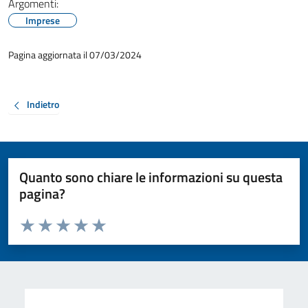
Argomenti:
Imprese
Pagina aggiornata il 07/03/2024
Indietro
Quanto sono chiare le informazioni su questa
pagina?
Valuta da 1 a 5 stelle la pagina
Valuta 1 stelle su 5
Valuta 2 stelle su 5
Valuta 3 stelle su 5
Valuta 4 stelle su 5
Valuta 5 stelle su 5