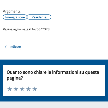
Argomenti:
Immigrazione
Residenza
Pagina aggiornata il 14/06/2023
Indietro
Quanto sono chiare le informazioni su questa
pagina?
Valuta da 1 a 5 stelle la pagina
Valuta 1 stelle su 5
Valuta 2 stelle su 5
Valuta 3 stelle su 5
Valuta 4 stelle su 5
Valuta 5 stelle su 5