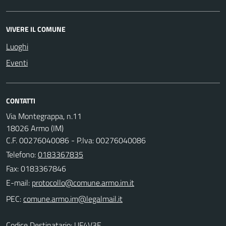
VIVERE IL COMUNE
Luoghi
Eventi
CONTATTI
Via Montegrappa, n.11
18026 Armo (IM)
C.F. 00276040086 - P.Iva: 00276040086
Telefono:
0183367835
Fax: 0183367846
E-mail:
PEC:
Codice Destinatario: UF4V3E