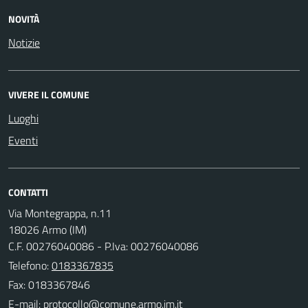
NOVITÀ
Notizie
VIVERE IL COMUNE
Luoghi
Eventi
CONTATTI
Via Montegrappa, n.11
18026 Armo (IM)
C.F. 00276040086 - P.Iva: 00276040086
Telefono:
0183367835
Fax: 0183367846
E-mail: