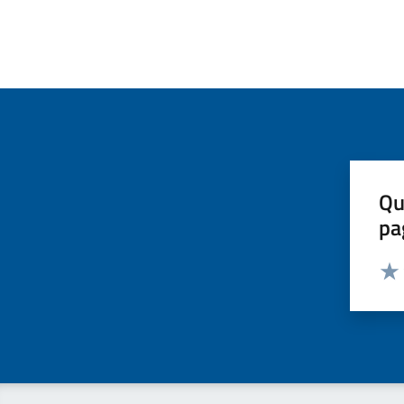
Qu
pa
Valut
Valu