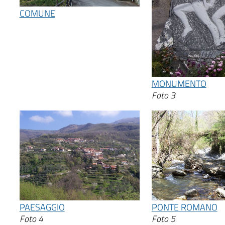
COMUNE
MONUMENTO
Foto 3
PAESAGGIO
PONTE ROMANO
Foto 4
Foto 5