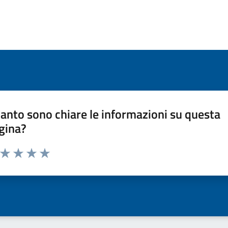
anto sono chiare le informazioni su questa
gina?
a da 1 a 5 stelle la pagina
ta 1 stelle su 5
Valuta 2 stelle su 5
Valuta 3 stelle su 5
Valuta 4 stelle su 5
Valuta 5 stelle su 5