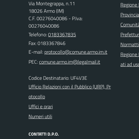
Via Montegrappa, n.11
Regione 
18026 Armo (IM)
Provincia
C.F. 00276040086 - P.Iva:
Comunità
00276040086
Telefono:
0183367835
Prefettur
Fax: 0183367846
Normatt
E-mail:
Regione 
PEC:
ati ad us
Codice Destinatario: UF4V3E
Ufficio Relazioni con il Pubblico (URP), Pr
otocollo
Uffici e orari
Numeri utili
CONTATTI D.P.O.