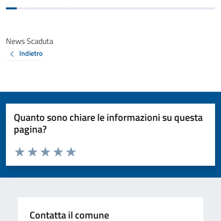
News Scaduta
Indietro
Quanto sono chiare le informazioni su questa
pagina?
Valuta da 1 a 5 stelle la pagina
Valuta 1 stelle su 5
Valuta 2 stelle su 5
Valuta 3 stelle su 5
Valuta 4 stelle su 5
Valuta 5 stelle su 5
Contatta il comune